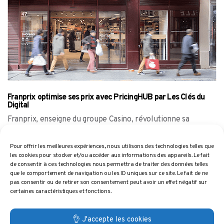
Franprix optimise ses prix avec PricingHUB par Les Clés du
Digital
Franprix, enseigne du groupe Casino, révolutionne sa
stratégie de tarification en collaboration avec PricingHUB,
comme l’a
Pour offrir les meilleures expériences, nous utilisons des technologies telles que
les cookies pour stocker et/ou accéder aux informations des appareils. Le fait
de consentir à ces technologies nous permettra de traiter des données telles
que le comportement de navigation ou les ID uniques sur ce site. Le fait de ne
pas consentir ou de retirer son consentement peut avoir un effet négatif sur
certaines caractéristiques et fonctions.
👌 J'accepte les cookies