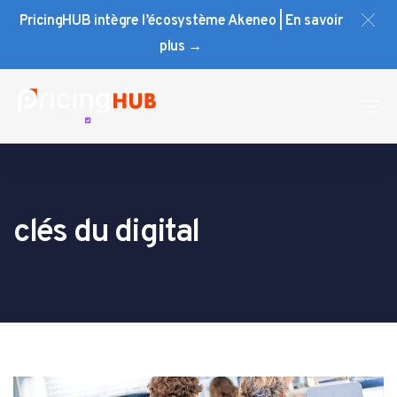
Skip
Skip
PricingHUB intègre l’écosystème Akeneo | En savoir
links
to
plus →
primary
navigation
Skip
To
to
na
content
clés du digital