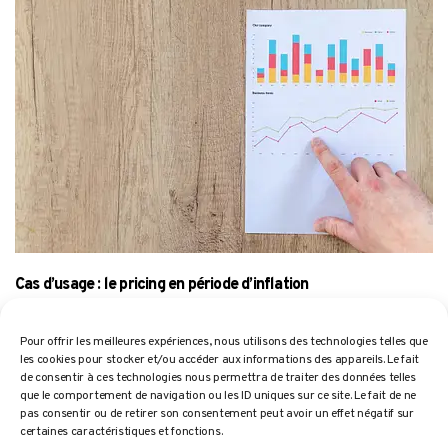
Cas d’usage : le pricing en période d’inflation
Le climat économique des derniers mois a été
mouvementé, et en cause, l’inflation ! Les chocs
Pour offrir les meilleures expériences, nous utilisons des technologies telles que
les cookies pour stocker et/ou accéder aux informations des appareils. Le fait
de consentir à ces technologies nous permettra de traiter des données telles
que le comportement de navigation ou les ID uniques sur ce site. Le fait de ne
pas consentir ou de retirer son consentement peut avoir un effet négatif sur
certaines caractéristiques et fonctions.