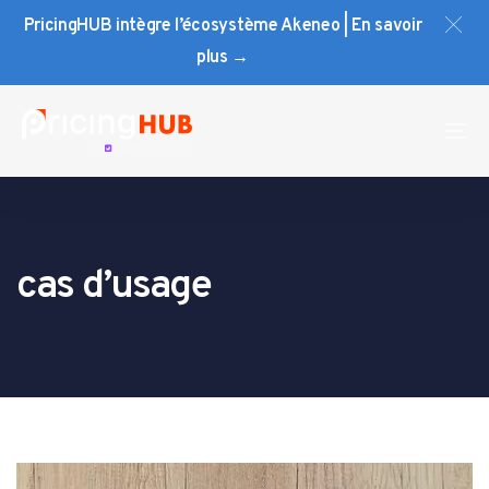
Skip
Skip
PricingHUB intègre l’écosystème Akeneo | En savoir
links
to
plus →
primary
navigation
Skip
To
to
na
content
cas d’usage