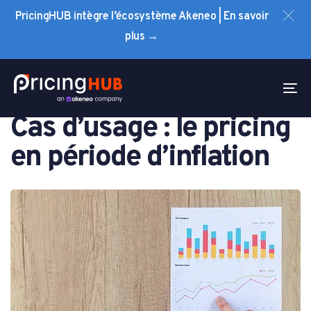
Skip
Skip
PricingHUB intègre l’écosystème Akeneo | En savoir
links
to
plus →
primary
navigation
PUBLISHED
Skip
IN:
to
To
PRICING
content
na
Cas d’usage : le pricing
en période d’inflation