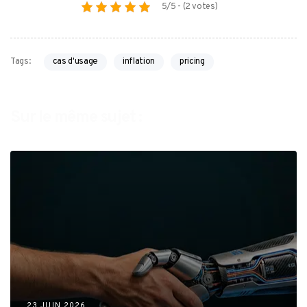
5/5 - (2 votes)
cas d'usage
inflation
pricing
Tags:
Sur le même sujet :
23 JUIN 2026