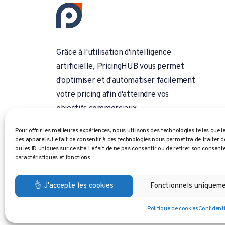
Grâce à l'utilisation d'intelligence
artificielle, PricingHUB vous permet
d'optimiser et d'automatiser facilement
votre pricing afin d'atteindre vos
objectifs commerciaux.
English
Pour offrir les meilleures expériences, nous utilisons des technologies telles que
des appareils. Le fait de consentir à ces technologies nous permettra de traiter
Français
ou les ID uniques sur ce site. Le fait de ne pas consentir ou de retirer son consen
caractéristiques et fonctions.
👌 J'accepte les cookies
Fonctionnels uniquem
© 2024 PricingHUB. Tous droits réservés.
Politique de cookies
Confidenti