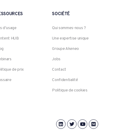
ESSOURCES
SOCIÉTÉ
s d’usage
Qui sommes-nous ?
ntent HUB
Une expertise unique
og
Groupe Akeneo
binars
Jobs
litique de prix
Contact
ossaire
Confidentialité
Politique de cookies