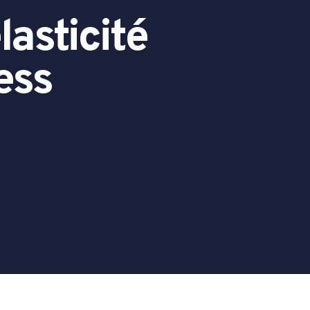
lasticité
ess