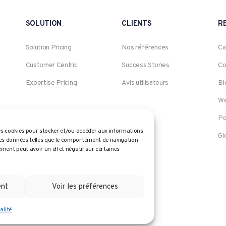
SOLUTION
CLIENTS
R
Solution Pricing
Nos références
Ca
Customer Centric
Success Stories
Co
Expertise Pricing
Avis utilisateurs
Bl
We
Po
 les cookies pour stocker et/ou accéder aux informations
Gl
 des données telles que le comportement de navigation
tement peut avoir un effet négatif sur certaines
ent
Voir les préférences
alité