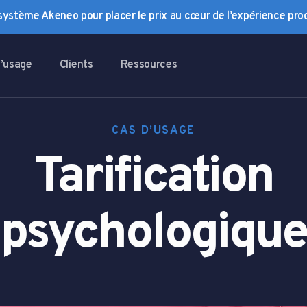
osystème Akeneo pour placer le prix au cœur de l’expérience prod
d’usage
Clients
Ressources
CAS D’USAGE
Tarification
psychologiqu