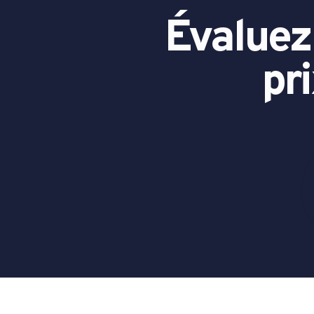
Évaluez 
pr