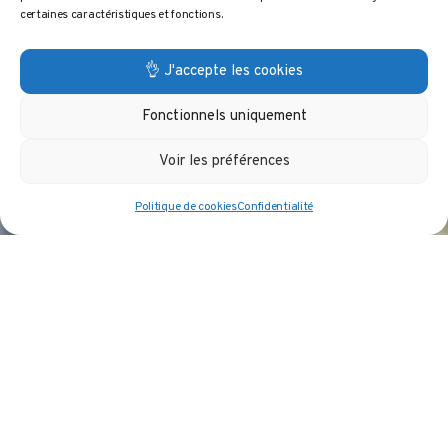
certaines caractéristiques et fonctions.
👌 J'accepte les cookies
Fonctionnels uniquement
Voir les préférences
Politique de cookies
Confidentialité
“
Nous ne vérifions que les prix que
PricingHUB a marqués comme suspects sur