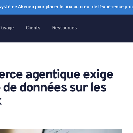
osystème Akeneo pour placer le prix au cœur de l’expérience prod
d’usage
Clients
Ressources
rce agentique exige
 de données sur les
x