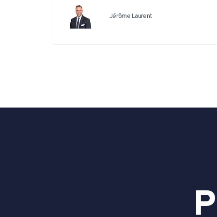
Jérôme Laurent
P