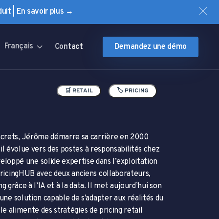
uit | En savoir plus →
Français
Contact
Demandez une démo
🛒 RETAIL
🏷️ PRICING
oncrets, Jérôme démarre sa carrière en 2000
 il évolue vers des postes à responsabilités chez
oppé une solide expertise dans l’exploitation
PricingHUB avec deux anciens collaborateurs,
g grâce à l’IA et à la data. Il met aujourd’hui son
une solution capable de s’adapter aux réalités du
lle alimente des stratégies de pricing retail