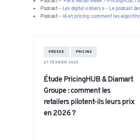
Podcast –
Paris Retail Week – PricingHUB, l’op
Podcast –
Les digital « doers » – Le podcast d
Podcast –
IA et pricing: comment les algorithm
TAGS
PRESSE
PRICING
27 FÉVRIER 2025
Étude PricingHUB & Diamart
Groupe : comment les
retailers pilotent-ils leurs prix
en 2026 ?