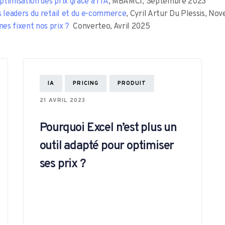
timisation des prix grâce à l’IA
, MBAMCI, Septembre 2023
es leaders du retail et du e-commerce
, Cyril Artur Du Plessis, N
es fixent nos prix ?
Converteo, Avril 2025
TAGS
IA
PRICING
PRODUIT
21 AVRIL 2023
Pourquoi Excel n’est plus un
outil adapté pour optimiser
ses prix ?