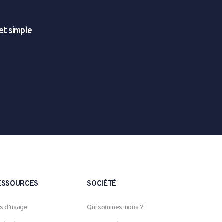
 et simple
ESSOURCES
SOCIÉTÉ
s d’usage
Qui sommes-nous ?