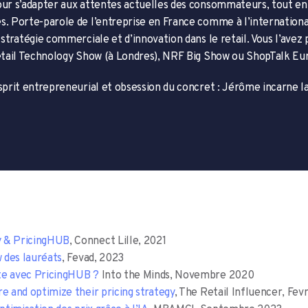
our s’adapter aux attentes actuelles des consommateurs, tout en
s. Porte-parole de l’entreprise en France comme à l’internation
 stratégie commerciale et d’innovation dans le retail. Vous l’avez
Retail Technology Show (à Londres), NRF Big Show ou ShopTalk Eu
esprit entrepreneurial et obsession du concret : Jérôme incarne l
y & PricingHUB
, Connect Lille, 2021
 des lauréats
, Fevad, 2023
te avec PricingHUB ?
Into the Minds, Novembre 2020
e and optimize their pricing strategy
, The Retail Influencer, Fe