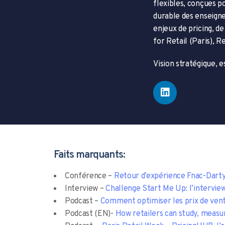
flexibles, conçues p
durable des enseigne
enjeux de pricing, de
for Retail (Paris), 
Vision stratégique, 
Faits marquants:
Conférence –
Retour d’expérience Fnac-Dart
Interview –
Challenge Start Me Up: l’interview
Podcast –
Comment optimiser les prix de ven
Podcast (EN)-
How retailers can study, measur