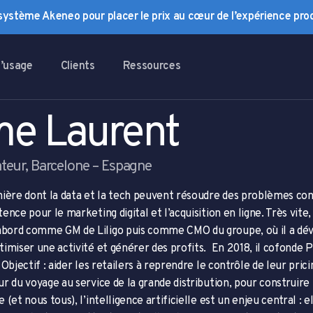
osystème Akeneo pour placer le prix au cœur de l’expérience prod
d’usage
Clients
Ressources
e Laurent
teur, Barcelone – Espagne
nière dont la data et la tech peuvent résoudre des problèmes c
nce pour le marketing digital et l’acquisition en ligne. Très vite,
ord comme GM de Liligo puis comme CMO du groupe, où il a dével
imiser une activité et générer des profits.
En 2018, il cofonde 
Objectif : aider les retailers à reprendre le contrôle de leur pricin
r du voyage au service de la grande distribution, pour construire 
et nous tous), l’intelligence artificielle est un enjeu central : e