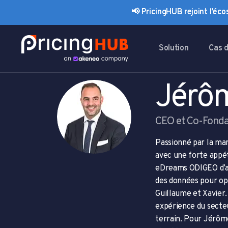
Skip
Skip
📢 PricingHUB rejoint l’éc
links
to
primary
navigation
Solution
Cas 
Skip
to
content
Jérôm
CEO et Co-Fonda
Passionné par la ma
avec une forte appéte
eDreams ODIGEO d’ab
des données pour opt
Guillaume et Xavier. 
expérience du secteu
terrain.
Pour Jérôme (