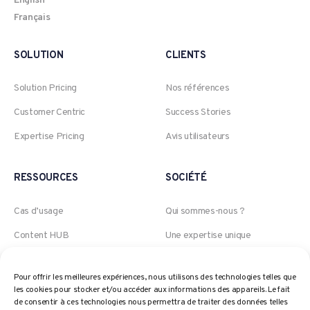
English
Français
SOLUTION
CLIENTS
Solution Pricing
Nos références
Customer Centric
Success Stories
Expertise Pricing
Avis utilisateurs
RESSOURCES
SOCIÉTÉ
Cas d’usage
Qui sommes-nous ?
Content HUB
Une expertise unique
Blog
Groupe Akeneo
Pour offrir les meilleures expériences, nous utilisons des technologies telles que
Webinars
Jobs
les cookies pour stocker et/ou accéder aux informations des appareils. Le fait
de consentir à ces technologies nous permettra de traiter des données telles
Politique de prix
Contact