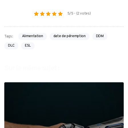
5/5 - (2 votes)
Alimentation
date de péremption
DDM
Tags:
DLC
ESL
Sur le même sujet :