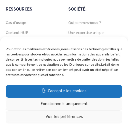
RESSOURCES
SOCIÉTÉ
Cas d’usage
Qui sommes-nous ?
Content HUB
Une expertise unique
Blog
Groupe Akeneo
Pour offrir les meilleures expériences, nous utilisons des technologies telles que
Webinars
Jobs
les cookies pour stocker et/ou accéder aux informations des appareils. Le fait
de consentir à ces technologies nous permettra de traiter des données telles
Politique de prix
Contact
que le comportement de navigation ou les ID uniques sur ce site. Le fait de ne
pas consentir ou de retirer son consentement peut avoir un effet négatif sur
Glossaire
Confidentialité
certaines caractéristiques et fonctions.
Politique de cookies
👌 J'accepte les cookies
Fonctionnels uniquement
© 2024 PricingHUB. Tous droits réservés.
Voir les préférences