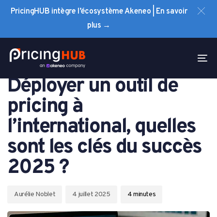
Skip
Skip
PricingHUB intègre l’écosystème Akeneo | En savoir
links
to
plus →
primary
navigation
Author
Published
PUBLISHED
Skip
on:
IN:
To
PRICING
to
na
Déployer un outil de
content
pricing à
l’international, quelles
sont les clés du succès
2025 ?
Aurélie Noblet
4 juillet 2025
4
minutes