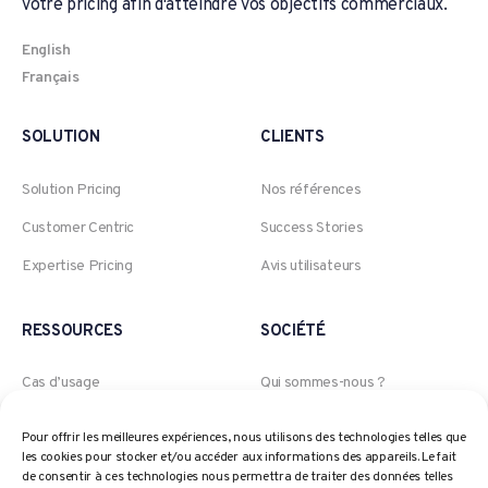
votre pricing afin d'atteindre vos objectifs commerciaux.
English
Français
SOLUTION
CLIENTS
Solution Pricing
Nos références
Customer Centric
Success Stories
Expertise Pricing
Avis utilisateurs
RESSOURCES
SOCIÉTÉ
Cas d’usage
Qui sommes-nous ?
Content HUB
Une expertise unique
Pour offrir les meilleures expériences, nous utilisons des technologies telles que
les cookies pour stocker et/ou accéder aux informations des appareils. Le fait
Blog
Groupe Akeneo
de consentir à ces technologies nous permettra de traiter des données telles