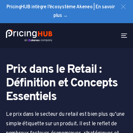
Skip
Skip
PricingHUB intègre l’écosystème Akeneo | En savoir
links
to
plus →
primary
navigation
Skip
To
to
na
content
Prix dans le Retail :
Définition et Concepts
Essentiels
Le prix dans le secteur du retail est bien plus qu’une
simple étiquette sur un produit. Il est le reflet de